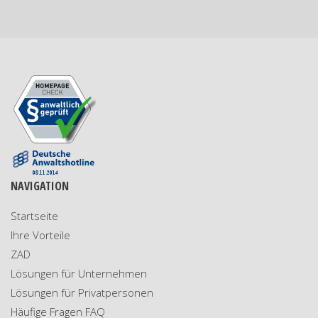
5 / 5
Die Detektei Burkhardt habe ich nicht nur als eine sehr
kompetente, sondern auch menschlich absolut integere
Detektei kennen gelernt. Man hat mir in einer privaten
Angelegenheit sehr geholfen. Ich würde diese Detektei
jedenfalls auch meinem besten Freund empfehlen.
17.03.2019 um 19:38 Uhr
5 / 5
NAVIGATION
Wir konnten durch die ermittelten Ergebnisse der
Detektei in unserem Verfahren zu unserem Recht
Startseite
kommen. Auf diesem Wege noch einmal vielen
Ihre Vorteile
herzlichen Dank für die gute Zusammenarbeit.
ZAD
Lösungen für Unternehmen
04.03.2019 15:58 Uhr
Lösungen für Privatpersonen
5 / 5
Häufige Fragen FAQ