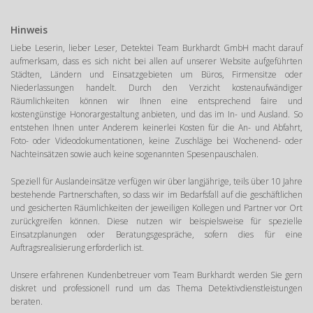
29.04.2019 um 10:36 Uhr
Hinweis
5 / 5
Liebe Leserin, lieber Leser, Detektei Team Burkhardt GmbH macht darauf
aufmerksam, dass es sich nicht bei allen auf unserer Website aufgeführten
Ich möchte mich hiermit ganz herzlich für Ihren
Städten, Ländern und Einsatzgebieten um Büros, Firmensitze oder
tadellosen Einsatz und Ihre mehr als vorbildliche Arbeit
Niederlassungen handelt. Durch den Verzicht kostenaufwändiger
bedanken.
Räumlichkeiten können wir Ihnen eine entsprechend faire und
kostengünstige Honorargestaltung anbieten, und das im In- und Ausland. So
entstehen Ihnen unter Anderem keinerlei Kosten für die An- und Abfahrt,
18.04.2019 um 16:17 Uhr
Foto- oder Videodokumentationen, keine Zuschläge bei Wochenend- oder
Nachteinsätzen sowie auch keine sogenannten Spesenpauschalen.
5 / 5
Wir können uns den übrigen Bewertungen hier nur
Speziell für Auslandeinsätze verfügen wir über langjährige, teils über 10 Jahre
bestehende Partnerschaften, so dass wir im Bedarfsfall auf die geschäftlichen
anschließen. Wir haben eine Beschattung mit
und gesicherten Räumlichkeiten der jeweiligen Kollegen und Partner vor Ort
arbeitsrechtlichem Hintergrund von der Detektei Team
zurückgreifen können. Diese nutzen wir beispielsweise für spezielle
Burkhardt durchführen lassen und wurden durchweg
Einsatzplanungen oder Beratungsgespräche, sofern dies für eine
höchst professionell und kompetent bedient. Im
Auftragsrealisierung erforderlich ist.
Bedarfsfall werden wir uns immer wieder hierher
Unsere erfahrenen Kundenbetreuer vom Team Burkhardt werden Sie gern
wenden.
diskret und professionell rund um das Thema Detektivdienstleistungen
beraten.
28.03.2019 um 16:24 Uhr